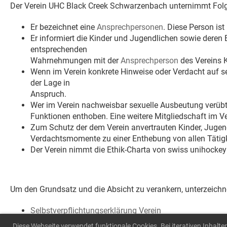
Der Verein UHC Black Creek Schwarzenbach unternimmt Fol
Er bezeichnet eine
Ansprechpersonen
. Diese Person ist
Er informiert die Kinder und Jugendlichen sowie deren E
entsprechenden
Wahrnehmungen mit der
Ansprechperson
des Vereins 
Wenn im Verein konkrete Hinweise oder Verdacht auf se
der Lage in
Anspruch.
Wer im Verein nachweisbar sexuelle Ausbeutung verübt, w
Funktionen enthoben. Eine weitere Mitgliedschaft im V
Zum Schutz der dem Verein anvertrauten Kinder, Juge
Verdachtsmomente zu einer Enthebung von allen Tätigk
Der Verein nimmt die Ethik-Charta von swiss unihockey
Um den Grundsatz und die Absicht zu verankern, unterzeichne
Selbstverpflichtungserklärung Verein
Diese Webseite verwendet funktionale Cookies. Bei iterativen Inhalte