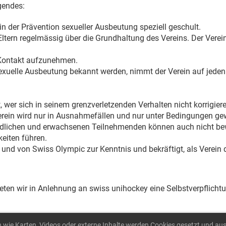
gendes:
 in der Prävention sexueller Ausbeutung speziell geschult.
ltern regelmässig über die Grundhaltung des Vereins. Der Verein 
Kontakt aufzunehmen.
xuelle Ausbeutung bekannt werden, nimmt der Verein auf jeden F
er sich in seinem grenzverletzenden Verhalten nicht korrigieren 
erein wird nur in Ausnahmefällen und nur unter Bedingungen ge
ndlichen und erwachsenen Teilnehmenden können auch nicht be
eiten führen.
 und von Swiss Olympic zur Kenntnis und bekräftigt, als Verei
ten wir in Anlehnung an swiss unihockey eine Selbstverpflichtu
n wie Karten, Videos oder externe Inhalte werden Cookies gesetzt und aus