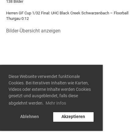
138 Bilder
Herren GF Cup 1/32 Final: UHC Black Creek Schwarzenbach – Floorball
Thurgau 0:12
Bilder-Übersicht anzeigen
Diese Webseite verwendet funktionale
Cookies. Bei iterativen Inhalten wie Karten,
Videos oder externe Inhalte werden Cookies
gesetzt und ausgeblendet, falls diese
abgelehnt werden.
Mehr Infos
Ablehnen
Akzeptieren