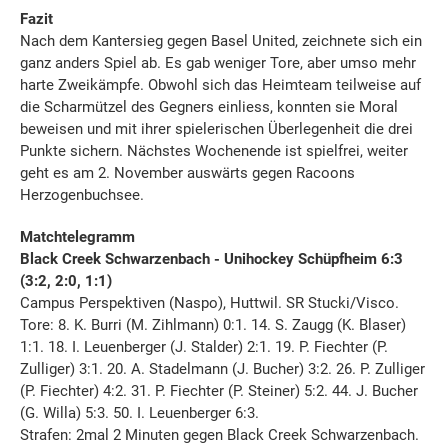
Fazit
Nach dem Kantersieg gegen Basel United, zeichnete sich ein
ganz anders Spiel ab. Es gab weniger Tore, aber umso mehr
harte Zweikämpfe. Obwohl sich das Heimteam teilweise auf
die Scharmützel des Gegners einliess, konnten sie Moral
beweisen und mit ihrer spielerischen Überlegenheit die drei
Punkte sichern. Nächstes Wochenende ist spielfrei, weiter
geht es am 2. November auswärts gegen Racoons
Herzogenbuchsee.
Matchtelegramm
Black Creek Schwarzenbach - Unihockey Schüpfheim 6:3
(3:2, 2:0, 1:1)
Campus Perspektiven (Naspo), Huttwil. SR Stucki/Visco.
Tore: 8. K. Burri (M. Zihlmann) 0:1. 14. S. Zaugg (K. Blaser)
1:1. 18. I. Leuenberger (J. Stalder) 2:1. 19. P. Fiechter (P.
Zulliger) 3:1. 20. A. Stadelmann (J. Bucher) 3:2. 26. P. Zulliger
(P. Fiechter) 4:2. 31. P. Fiechter (P. Steiner) 5:2. 44. J. Bucher
(G. Willa) 5:3. 50. I. Leuenberger 6:3.
Strafen: 2mal 2 Minuten gegen Black Creek Schwarzenbach.