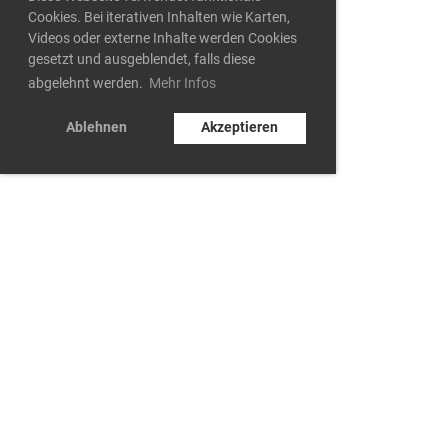
Cookies. Bei iterativen Inhalten wie Karten,
Videos oder externe Inhalte werden Cookies
gesetzt und ausgeblendet, falls diese
abgelehnt werden.
Mehr Infos
Ablehnen
Akzeptieren
Datenschutz
© UHC Black Creek Schwarzenbach